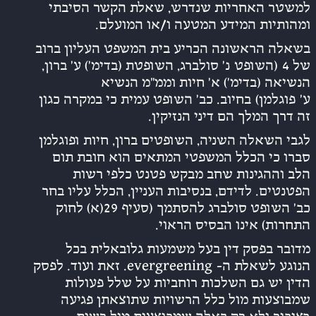
למשטר האחריות שנדרש, שאלת הקשר הסיבתי
ומהותיות המידע המטעה ו/או המועלם.
בשאלה הראשונה הכריע בית המשפט העליון ברוב
של 4 (השופט נ’ סולברג, השופטת (בדימ’) ע’ ברון,
הנשיאה (בדימ’) א’ חיות וממ”מ הנשיא
ע’ פוגלמן) בחיוב. כב’ השופט עמית כי במקרה כגון
זה דרך המלך הם דיני הנזיקין.
לגבי השאלה השניה, השופטים ברון, חיות ופוגלמן
סברו כי הכלל המשפטי המתאים הוא חובת תום
הלב וההגינות שחב מבקש פטנט כלפי רשות
הפטנטים. לדידם, בנסיבות העניין, הכלל עליו בחר
כב’ השופט סולברג להסתמך (סעיף 29(א) לחוק
התחרות) אינו הבסיס הראוי.
מדובר בפסק דין בעל משמעות גלובאלית בכל
הנוגע לשאלת ה- evergreening. זאת ועוד. לפסק
הדין יש גם השלכות רוחביות על שלל פעולות
שמבוצעות מול כלל הרשויות שתוצאתן פגיעה