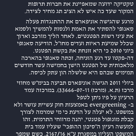
טקטיקה ידועה שמאפיינת את חברות תרופות
המקור שעד כה איש לא הציב תג מחיר לצידה.
מרגע שהגישה אוניפארם את ההתנגדות פעלה
סאנופי להסתיר את האמת ולנסות להמשיך ולסמא
את עיני רשות הפטנטים. לאחר הליך מורכב וארוך
שכלל שמיעת ראיות ועדים מחו”ל, הודיעה סאנופי
ביוני 2010 כי היא זונחת את בקשת הפטנט.
דה-פקטו עד רגע הזניחה, זכתה סאנופי בהארכה
מלאכותית של הפטנט הישן בחמישה עשר חודשים
תמימים שבהם היא שלשלה הון עתק לכיסה.
ביולי 2011 הגישה אוניפארם תביעה בבימ”ש מחוזי
מרכז (ת.א. (מרכז) 33666-07-11). במרכזה עמד
הרעיון על פיו ניתן לטפל
ב- evergreening באמצעות חוק עשיית עושר ולא
במשפט. לא יעלה על הדעת כי מי שמרמה לצורך
קבלת מונופול פטנטי, יהנה מרווחי התרמית. זהו
למעשה רעיון ה”סיכון ההופכי” שעליו עמד בית
המשפט העליון במסגרת ע”א 2167/16. כשם שמפר