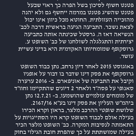
פטנט חשוף לסיכון בשל הפרה כך ראוי שבעל
פטנט שהשיג פטנט במרמה ייחשף גם ולא יהנה
מהזכייה העוולתית. החוטא מכל כיוון אינו יכול
לצאת נשכר. התביעה הגיעה בראשית דרכה לכב’
הנשיאה דאז ה. גרסטל שכינתה אותה כתביעה
יצירתית והתגלגלה לשולחנו של כב’ השופט ע.
גרוסקופף שמומחיותו האקדמית היא בדיני עשיית
עושר.
באוגוסט 2015 לאחר דיון נרחב, נתן כבוד השופט
גרוסקופף את פסק דינו שדבר בו דבור על אופניו
וקיבל את התביעה של אוניפארם. ב- 2016 ערערה
סאנופי על פסה”ד ולאחר 2 דיונים שהתקיימו וחוו”ד
של מומחים עולמיים שהושמעו, ב- 12.7.21 נתן
ביהמ”ש העליון את פסק דינו בע”א 2167/16.
שלושת שופטי ההרכב מלצר, בראון וקרא הכירו
בעילה אולם לכבוד השופט קרא היו הסתייגויות על
התאמתה לנסיבות המקרה. כב’ השופט מלצר הכיר
בעילה שמושתתת על כך שהפרת חובת הגילוי בחוק