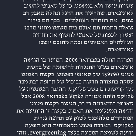
עשיית עושר ולא במשפט, כי על סאנופי להשיב
לאוניפארם, שהרימה את הדגל ונהלה מאבק רב
שנים, את רווחייה העוולתיים. בכך תם בירור
שאלת החבות תם אולם בית משפט מחוזי מרכז
יצטרך לכפות על סאנופי לחשוף את רווחיה
העוולתיים האמיתיים וכמה מתוכם יושבו
לאוניפארם.
הפרדה החלה בפברואר 2006, המועד בו הגישה
אוניפארם בע”מ התנגדות לרישומה של בקשת
פטנט 139790 של סאנופי כפטנט. בקשת הפטנט
עסקה בתצורה חדשה כביכול של תרופה רבת מכר
נגד קרישת דם בשם פלויקס. ההגנה הפטנטית על
פלויקס היתה אמורה לפקוע בפברואר 2008 אבל
סאנופי בתיאבונה כי רב, הגישה בקשת פטנט
חדשה המעלימה את האמת. בקשה זו הרתיעה את
המתחרים מלהיכנס לשוק עם תרופה גנרית
לפלויקס. הארכת פטנט מלאכותית היא תופעה
ידועה לשמצה המכונה בלעז evergreening. זוהי