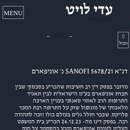
עדי לויט
עורכי דין
0/0
←
→
הכול
דנ”א 5678/21 SANOFI נ’ אוניפארם
מדובר בפסק דין רב חשיבות שהכריע בסכסוך שבין
חברת אוניפארם בע”מ הישראלית לבין תאגיד
התרופות הרב לאומי סאנופי בעניין הארכה
מלאכותי של מונופול שוק על התרופה רבת המכר
פלויקס, שכבר חולל גלים בעולם כולו וזכה לתהודה
רבה. בפסק דינו מה- 26.12.23 הכריע בית המשפט
העליון לטובת אוניפארם וקבע בהסתמך על חוק